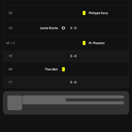
35'
Philippe Keny
40'
Jamie Roche
3 - 0
45 + 1'
M. Phaeton
HT
3
-
0
80'
Theo Bair
FT
3
-
0