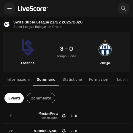
Swiss Super League 21/22 2025/2026
Super League Relegation Group
3 - 0
Tempo Pieno
Losanna
Zurigo
Informazioni
Sommario
Statistiche
Formazioni
Tabella
Eventi
Commento
Morgan Poaty
7'
1 - 0
Alban Ajdini
21'
N. Butler-Oyedeji
2 - 0