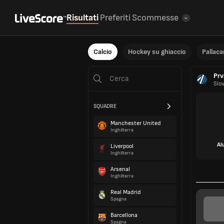
Risultati
Preferiti
Scommesse
Calcio
Hockey su ghiaccio
Pallac
Prv
Slo
SQUADRE
Manchester United
Inghilterra
Al
Liverpool
Inghilterra
Arsenal
Inghilterra
Real Madrid
INFO SULLA
Spagna
Barcellona
Spagna