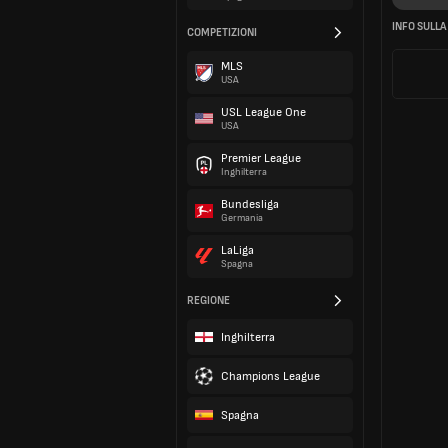
COMPETIZIONI
MLS
USA
USL League One
USA
Premier League
Inghilterra
Bundesliga
Germania
LaLiga
Spagna
REGIONE
Inghilterra
Champions League
Spagna