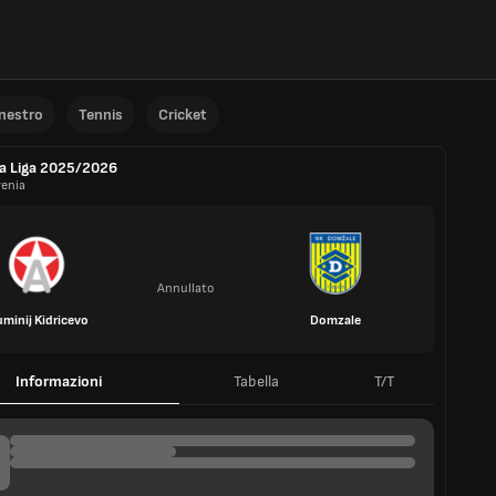
anestro
Tennis
Cricket
a Liga 2025/2026
venia
Annullato
uminij Kidricevo
Domzale
Informazioni
Tabella
T/T
 PARTITA
2 Mag 2026