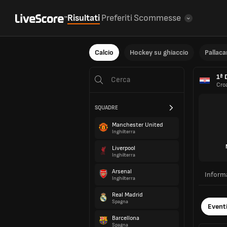
Risultati
Preferiti
Scommesse
Calcio
Hockey su ghiaccio
Pallac
1ª 
Cro
SQUADRE
Manchester United
Inghilterra
Liverpool
Inghilterra
Arsenal
Inform
Inghilterra
Real Madrid
Spagna
Event
Barcellona
Spagna