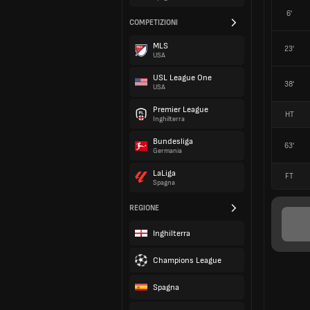
6'
COMPETIZIONI
MLS
23'
USA
USL League One
38'
USA
Premier League
HT
Inghilterra
Bundesliga
63'
Germania
LaLiga
FT
Spagna
REGIONE
Inghilterra
Champions League
Spagna