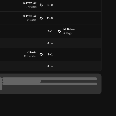
S. Prevljak
1 - 0
R. Hrvatin
S. Prevljak
2 - 0
V. Rozic
M. Dabro
2 - 1
A. Grgic
2
-
1
V. Rozic
3 - 1
M. Heister
3
-
1