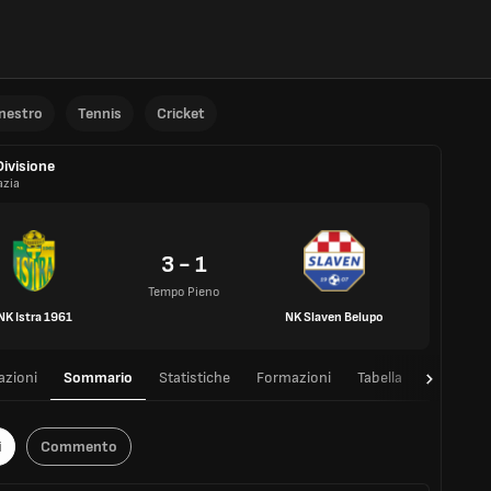
anestro
Tennis
Cricket
Divisione
azia
3 - 1
Tempo Pieno
NK Istra 1961
NK Slaven Belupo
azioni
Sommario
Statistiche
Formazioni
Tabella
T/T
i
Commento