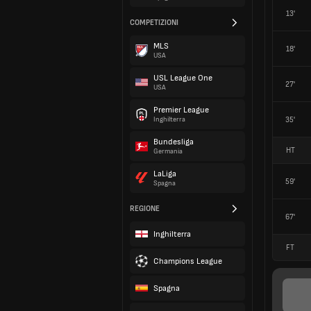
13'
COMPETIZIONI
MLS
18'
USA
USL League One
27'
USA
Premier League
35'
Inghilterra
Bundesliga
HT
Germania
LaLiga
59'
Spagna
REGIONE
67'
Inghilterra
FT
Champions League
Spagna