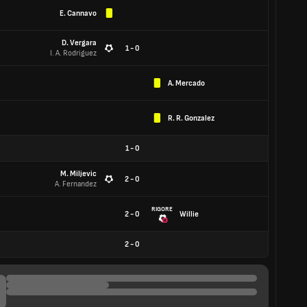
E. Cannavo
D. Vergara
1 - 0
I. A. Rodriguez
A. Mercado
R. R. Gonzalez
1
-
0
M. Miljevic
2 - 0
A. Fernandez
RIGORE
2 - 0
Willie
2
-
0