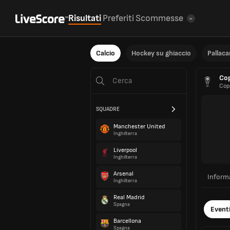
Risultati
Preferiti
Scommesse
Calcio
Hockey su ghiaccio
Pallac
Co
Cop
SQUADRE
Manchester United
Inghilterra
Liverpool
Inghilterra
Arsenal
Inform
Inghilterra
Real Madrid
Spagna
Event
Barcellona
Spagna