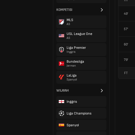
HT
KOMPETISI
49'
MLS
AS
57'
USL League One
AS
60'
Liga Premier
Inggris
79'
Bundesliga
Jerman
FT
LaLiga
Spanyol
WILAYAH
Inggris
Liga Champions
Spanyol