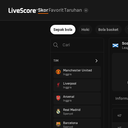
Skor
Favorit
Taruhan
Sepak bola
Hoki
Bola basket
Sco
Lea
TIM
Manchester United
Inggris
Liverpool
Inggris
Arsenal
Inform
Inggris
Real Madrid
Spanyol
40'
Barcelona
Spanyol