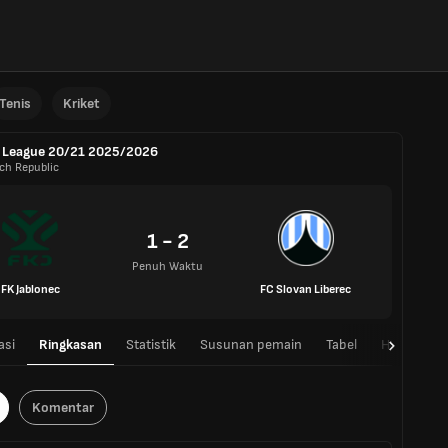
Tenis
Kriket
 League 20/21 2025/2026
ch Republic
1 - 2
Penuh Waktu
FK Jablonec
FC Slovan Liberec
asi
Ringkasan
Statistik
Susunan pemain
Tabel
H2H
Komentar