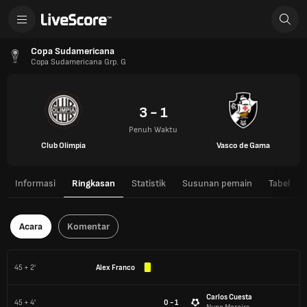
Copa Sudamericana
Copa Sudamericana Grp. G
3 - 1
Penuh Waktu
Club Olimpia
Vasco de Gama
Informasi
Ringkasan
Statistik
Susunan pemain
Tabel
Acara
Komentar
45 + 2'
Alex Franco
Carlos Cuesta
45 + 4'
0 - 1