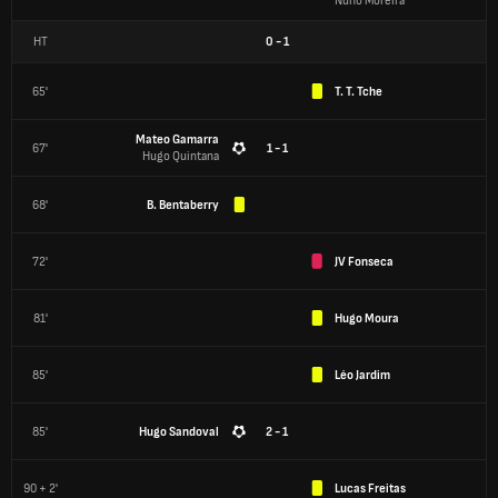
Nuno Moreira
HT
0
-
1
65'
T. T. Tche
Mateo Gamarra
67'
1 - 1
Hugo Quintana
68'
B. Bentaberry
72'
JV Fonseca
81'
Hugo Moura
85'
Léo Jardim
85'
Hugo Sandoval
2 - 1
90 + 2'
Lucas Freitas