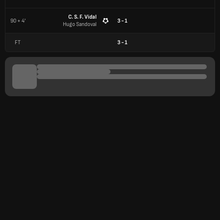
C. S. F. Vidal
90 + 4'
3 - 1
Hugo Sandoval
FT
3
-
1