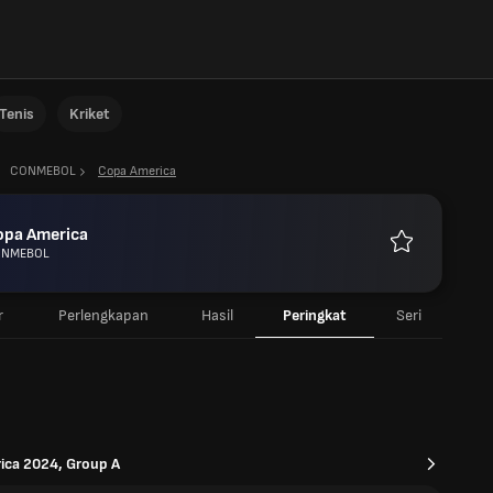
Tenis
Kriket
CONMEBOL
Copa America
opa America
NMEBOL
Favorit
r
Perlengkapan
Hasil
Peringkat
Seri
ica 2024, Group A