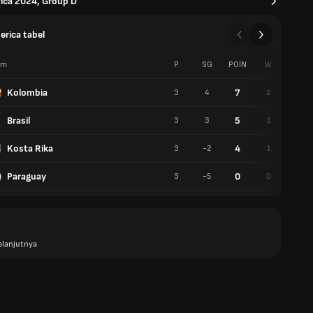
ica 2024, Group D
rica tabel
im
P
SG
POIN
W
S
Kolombia
7
3
4
2
1
Brasil
5
3
3
1
2
Kosta Rika
4
3
-2
1
1
Paraguay
0
3
-5
0
0
elanjutnya