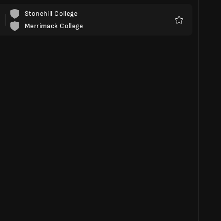
Stonehill College
Merrimack College
Favoris