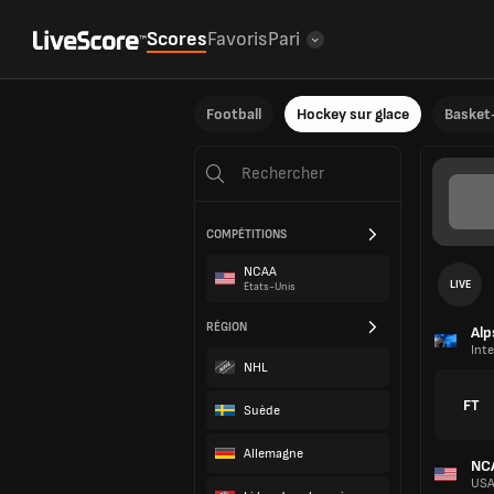
Scores
Favoris
Pari
Football
Hockey sur glace
Basket-
COMPÉTITIONS
NCAA
LIVE
États-Unis
RÉGION
Alp
Inte
NHL
FT
Suède
Allemagne
NC
US