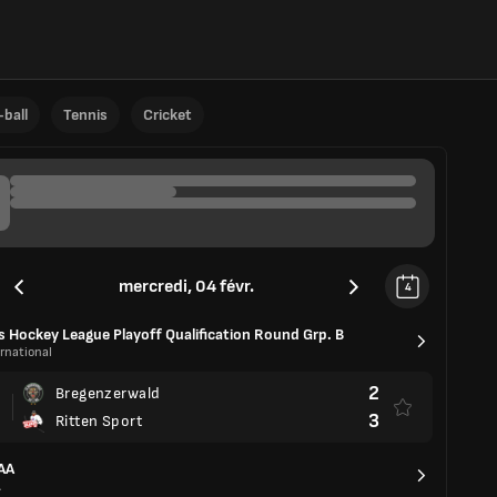
ball
Tennis
Cricket
mercredi, 04 févr.
4
s Hockey League Playoff Qualification Round Grp. B
rnational
2
Bregenzerwald
3
Ritten Sport
AA
A