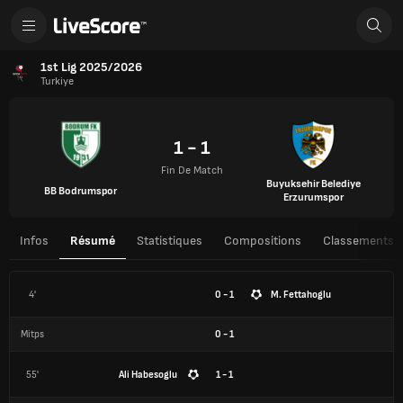
1st Lig 2025/2026
Turkiye
1 - 1
Fin De Match
Buyuksehir Belediye
BB Bodrumspor
Erzurumspor
Infos
Résumé
Statistiques
Compositions
Classements
4'
0 - 1
M. Fettahoglu
Mitps
0
-
1
55'
Ali Habesoglu
1 - 1