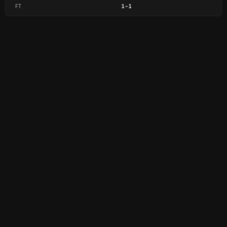
FT
1
-
1