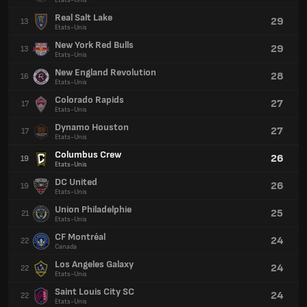
Etats-Unis
Real Salt Lake
29
13
Etats-Unis
New York Red Bulls
29
13
Etats-Unis
New England Revolution
28
16
Etats-Unis
Colorado Rapids
27
17
Etats-Unis
Dynamo Houston
27
17
Etats-Unis
Columbus Crew
26
19
Etats-Unis
DC United
26
19
Etats-Unis
Union Philadelphie
25
21
Etats-Unis
CF Montréal
24
22
Canada
Los Angeles Galaxy
24
22
Etats-Unis
Saint Louis City SC
24
22
Etats-Unis