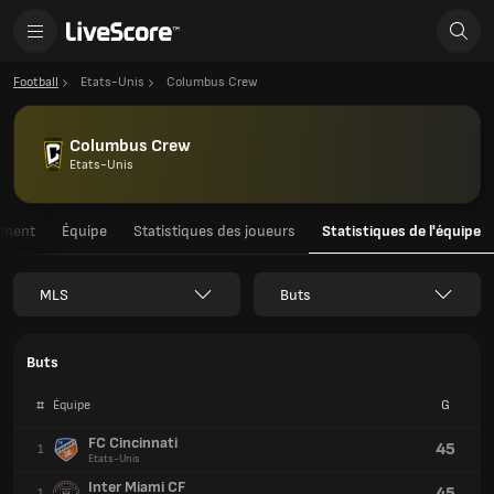
Football
Etats-Unis
Columbus Crew
Columbus Crew
Etats-Unis
ement
Équipe
Statistiques des joueurs
Statistiques de l'équipe
MLS
Buts
Buts
#
Équipe
G
FC Cincinnati
45
1
Etats-Unis
Inter Miami CF
45
1