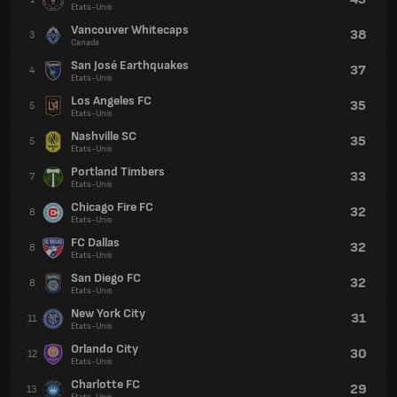
Etats-Unis
Vancouver Whitecaps
38
3
Canada
San José Earthquakes
37
4
Etats-Unis
Los Angeles FC
35
5
Etats-Unis
Nashville SC
35
5
Etats-Unis
Portland Timbers
33
7
Etats-Unis
Chicago Fire FC
32
8
Etats-Unis
FC Dallas
32
8
Etats-Unis
San Diego FC
32
8
Etats-Unis
New York City
31
11
Etats-Unis
Orlando City
30
12
Etats-Unis
Charlotte FC
29
13