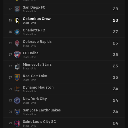
Etats-Unis
San Diego FC
29
12
Etats-Unis
Columbus Crew
28
15
Etats-Unis
Charlotte FC
27
16
Etats-Unis
Colorado Rapids
25
17
Etats-Unis
FC Dallas
25
17
Etats-Unis
Minnesota Stars
25
17
Etats-Unis
Real Salt Lake
25
17
Etats-Unis
Dynamo Houston
24
21
Etats-Unis
New York City
24
21
Etats-Unis
San José Earthquakes
24
21
Etats-Unis
Saint Louis City SC
24
21
Etats-Unis