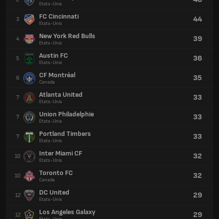
Etats-Unis
FC Cincinnati
44
3
Etats-Unis
New York Red Bulls
39
4
Etats-Unis
Austin FC
36
5
Etats-Unis
CF Montréal
35
6
Canada
Atlanta United
33
7
Etats-Unis
Union Philadelphie
33
7
Etats-Unis
Portland Timbers
33
7
Etats-Unis
Inter Miami CF
32
10
Etats-Unis
Toronto FC
32
10
Canada
DC United
29
12
Etats-Unis
Los Angeles Galaxy
29
12