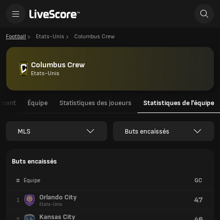
Football
Etats-Unis
Columbus Crew
Columbus Crew
Etats-Unis
ement
Équipe
Statistiques des joueurs
Statistiques de l'équipe
MLS
Buts encaissés
Buts encaissés
#
Équipe
GC
Orlando City
47
1
Etats-Unis
Kansas City
46
2