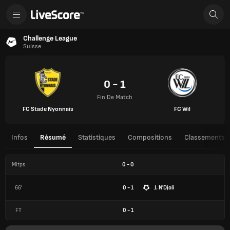
Challenge League
Suisse
0 - 1
Fin De Match
FC Stade Nyonnais
FC Wil
Infos
Résumé
Statistiques
Compositions
Classements
Mitps
0
-
0
66'
0 - 1
J. N'Djoli
FT
0
-
1