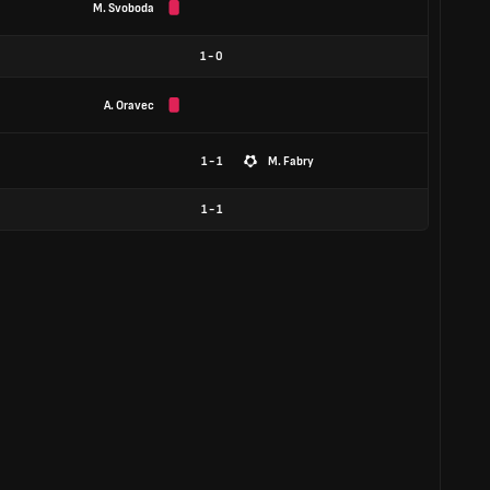
M. Svoboda
1
-
0
A. Oravec
1 - 1
M. Fabry
1
-
1