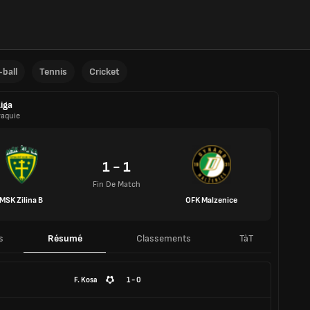
ball
Tennis
Cricket
Liga
vaquie
1 - 1
Fin De Match
MSK Zilina B
OFK Malzenice
s
Résumé
Classements
TàT
F. Kosa
1 - 0