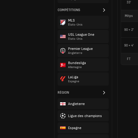
33'
COMPÉTITIONS
Mitps
MLS
États-Unis
90 + 2'
USL League One
États-Unis
90 + 4'
Premier League
Angleterre
FT
Bundesliga
Allemagne
LaLiga
Espagne
RÉGION
Angleterre
Ligue des champions
Espagne