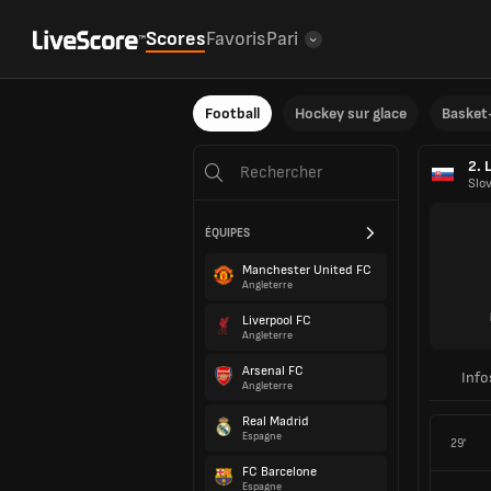
Scores
Favoris
Pari
Football
Hockey sur glace
Basket-
2. 
Slo
ÉQUIPES
Manchester United FC
Angleterre
Liverpool FC
Angleterre
Arsenal FC
Info
Angleterre
Real Madrid
Espagne
29'
FC Barcelone
Espagne