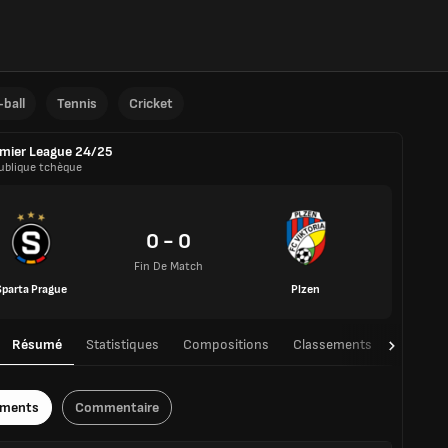
ball
Tennis
Cricket
mier League 24/25
ublique tchèque
0 - 0
Fin De Match
Sparta Prague
Plzen
Résumé
Statistiques
Compositions
Classements
TàT
ements
Commentaire