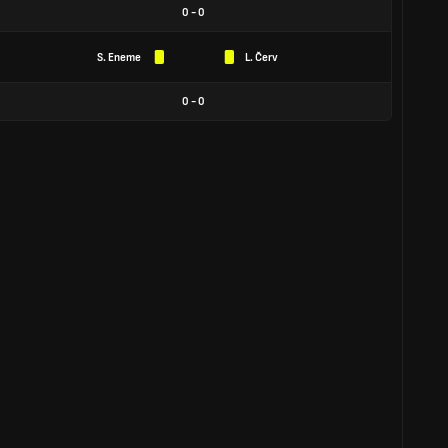
0
-
0
S. Eneme
L. Červ
0
-
0