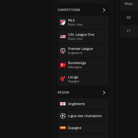
Mitps
COMPÉTITIONS
68'
MLS
États-Unis
FT
USL League One
États-Unis
Premier League
Angleterre
Bundesliga
Allemagne
LaLiga
Espagne
RÉGION
Angleterre
Ligue des champions
Espagne