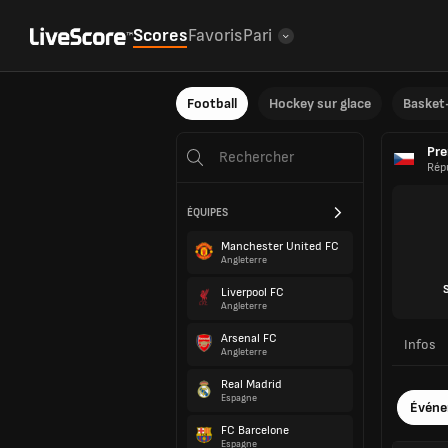
Scores
Favoris
Pari
Football
Hockey sur glace
Basket-
Pre
Rép
ÉQUIPES
Manchester United FC
Angleterre
Liverpool FC
Angleterre
Arsenal FC
Infos
Angleterre
Real Madrid
Espagne
Évén
FC Barcelone
Espagne