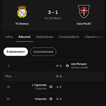
3 - 1
Fin De Match
FC Alverca
Casa Pia AC
Infos
Résumé
Statistiques
Compositions
Classements
Événements
Commentaire
João Marques
1'
0 - 1
Jeremy Livolant
Mitps
0
-
1
L. Figueiredo
49'
1 - 1
Chiquinho
63'
Chiquinho
2 - 1