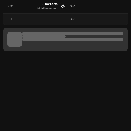
R. Norberto
83'
3 - 1
M. Milovanović
FT
3
-
1