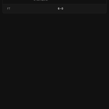
FT
6
-
0