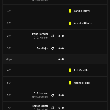
Alexia Putellas
17'
Sandie Toletti
20'
Yasmim Ribeiro
Irene Paredes
27'
3 - 0
C. G. Hansen
34'
Ewa Pajor
4 - 0
Mitps
4
-
0
48'
A. d. Castillo
50'
Naomie Feller
C. G. Hansen
55'
5 - 0
Alexia Putellas
Esmee Brugts
74'
6 - 0
C. Serrajordi