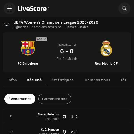
UEFA Women's Champions League 2025/2026
Ligue des Champions féminine - Phases Finales
AGG
cumulé: 12 - 2
6 - 0
Fin De Match
FC Barcelone
Real Madrid CF
Infos
Résumé
Statistiques
Compositions
TàT
Événements
Commentaire
Alexia Putellas
8'
1 - 0
Ewa Pajor
C. G. Hansen
15'
2 - 0