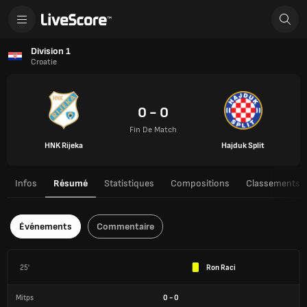
Division 1
Croatie
0 - 0
Fin De Match
HNK Rijeka
Hajduk Split
Infos
Résumé
Statistiques
Compositions
Classements
Événements
Commentaire
25'
Ron Raci
Mitps
0
-
0