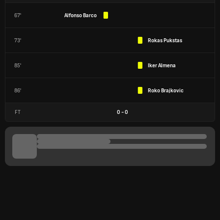
67'
Alfonso Barco
73'
Rokas Pukstas
85'
Iker Almena
86'
Roko Brajkovic
FT
0
-
0