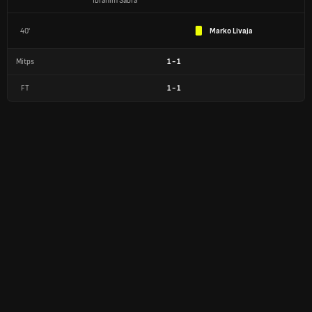
Ibrahim Sabra
40'
Marko Livaja
Mitps
1
-
1
FT
1
-
1