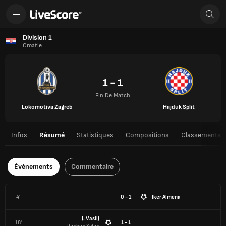
Division 1
Croatie
1 - 1
Fin De Match
Lokomotiva Zagreb
Hajduk Split
Infos
Résumé
Statistiques
Compositions
Classements
Événements
Commentaire
4'
0 - 1
Iker Almena
J. Vasilj
18'
1 - 1