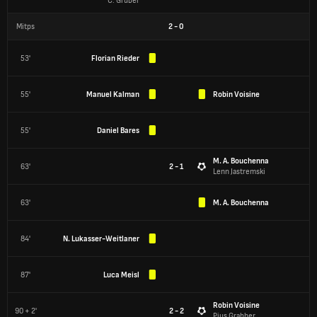
C. Gruber
Mitps
2
-
0
53'
Florian Rieder
55'
Manuel Kalman
Robin Voisine
55'
Daniel Bares
M. A. Bouchenna
63'
2 - 1
Lenn Jastremski
63'
M. A. Bouchenna
84'
N. Lukasser-Weitlaner
87'
Luca Meisl
Robin Voisine
90 + 2'
2 - 2
Pius Grabher