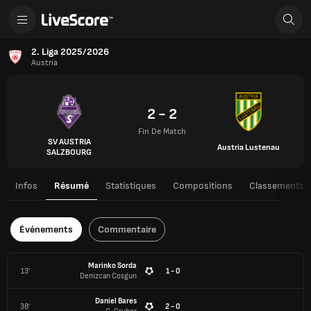
2. Liga 2025/2026
Austria
2 - 2
Fin De Match
SV AUSTRIA
Austria Lustenau
SALZBOURG
Infos
Résumé
Statistiques
Compositions
Classements
Événements
Commentaire
Marinko Sorda
13'
1 - 0
Denizcan Cosgun
Daniel Bares
38'
2 - 0