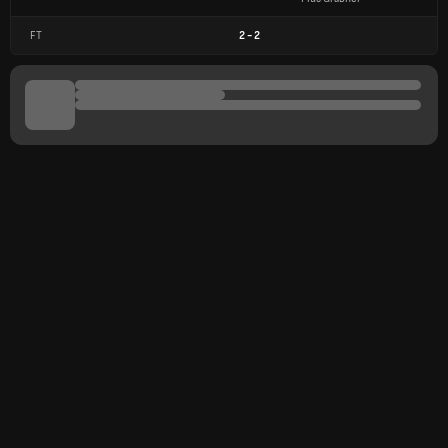
FT
2
-
2