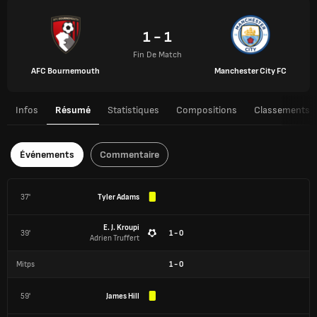
1 - 1
Fin De Match
AFC Bournemouth
Manchester City FC
Infos
Résumé
Statistiques
Compositions
Classements
Événements
Commentaire
37'
Tyler Adams
E. J. Kroupi
39'
1 - 0
Adrien Truffert
Mitps
1
-
0
59'
James Hill