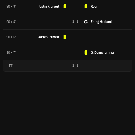
90 + 3'
Justin Kluivert
Rodri
90 + 5'
1 - 1
Erling Haaland
90 + 6'
Adrien Truffert
90 + 7'
G. Donnarumma
FT
1
-
1