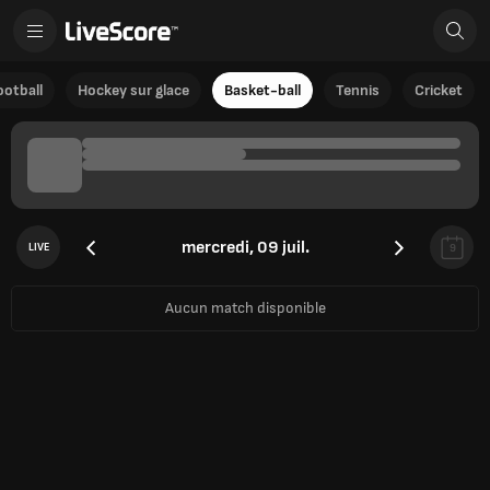
ootball
Hockey sur glace
Basket-ball
Tennis
Cricket
mercredi, 09 juil.
LIVE
9
Aucun match disponible