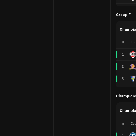
Group F
Champio
#
Equ
1
2
3
Champions
Champio
#
Equ
1