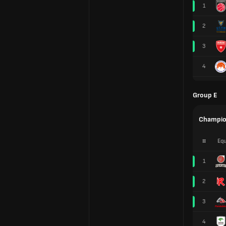
1
2
3
4
Group E
Champio
#
Equ
1
2
3
4