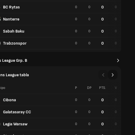
BC Rytas
0
0
0
0
0
Nanterre
0
0
0
0
0
Sabah Baku
0
0
0
0
0
Trabzonspor
0
0
0
0
0
 League Grp. B
ns League tabla
ipo
P
DP
PTS.
V
P
Cibona
0
0
0
0
0
Galatasaray CC
0
0
0
0
0
Legia Warsaw
0
0
0
0
0