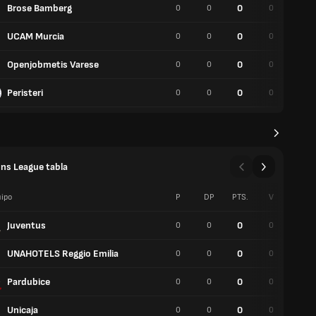
Brose Bamberg
0
0
0
0
0
UCAM Murcia
0
0
0
0
0
Openjobmetis Varese
0
0
0
0
0
Peristeri
0
0
0
0
0
ns League tabla
ipo
P
DP
PTS.
V
P
Juventus
0
0
0
0
0
UNAHOTELS Reggio Emilia
0
0
0
0
0
Pardubice
0
0
0
0
0
Unicaja
0
0
0
0
0