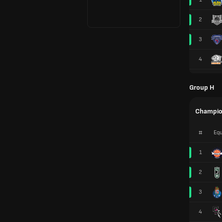
2
3
4
Group H
Champio
#
Equ
1
2
3
4