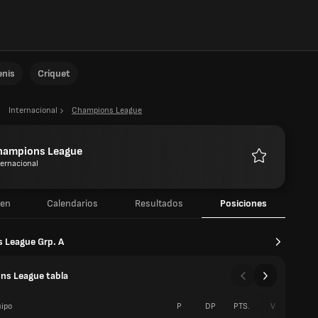
enis
Críquet
Internacional
Champions League
hampions League
ternacional
Favoritos
en
Calendarios
Resultados
Posiciones
 League Grp. A
ns League tabla
ipo
P
DP
PTS.
V
P