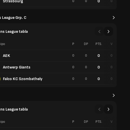
Strasbourg
0
0
0
0
0
 League Grp. C
ns League tabla
ipo
P
DP
PTS.
V
P
AEK
0
0
0
0
0
Antwerp Giants
0
0
0
0
0
Falco KC Szombathely
0
0
0
0
0
ns League tabla
ipo
P
DP
PTS.
V
P