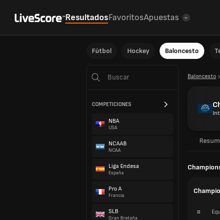
Resultados
Favoritos
Apuestas
Fútbol
Hockey
Baloncesto
T
Baloncesto
C
COMPETICIONES
In
NBA
USA
Resum
NCAAB
NCAA
Liga Endesa
Champions
España
Pro A
Champio
Francia
SLB
#
Equ
Gran Bretaña