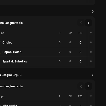
ns League tabla
ipo
P
DP
PTS.
V
P
Cholet
0
0
0
0
0
Hapoel Holon
0
0
0
0
0
Spartak Subotica
0
0
0
0
0
 League Grp. G
ns League tabla
ipo
P
DP
PTS.
V
P
Alba Berlin
0
0
0
0
0