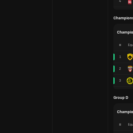
4
Champions
Champio
#
Equ
1
2
3
Group D
Champio
#
Equ