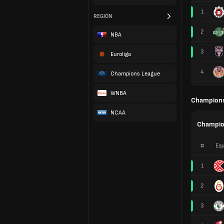
1
REGIÓN
2
NBA
3
Euroliga
4
Champions League
WNBA
Champions
NCAA
Champio
#
Equ
1
2
3