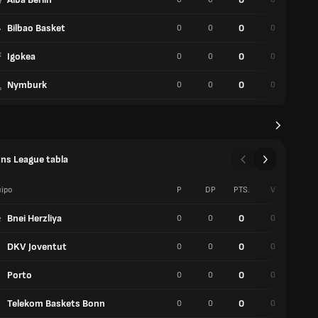
Bilbao Basket
0
0
0
0
0
Igokea
0
0
0
0
0
Nymburk
0
0
0
0
0
ns League tabla
ipo
P
DP
PTS.
V
P
Bnei Herzliya
0
0
0
0
0
DKV Joventut
0
0
0
0
0
Porto
0
0
0
0
0
Telekom Baskets Bonn
0
0
0
0
0