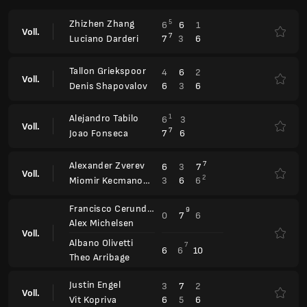
Zhizhen Zhang
5
6
6
1
Voll.
7
7
3
6
Luciano Darderi
Tallon Griekspoor
4
6
2
Voll.
6
3
6
Denis Shapovalov
Alejandro Tabilo
1
6
3
Voll.
7
7
6
Joao Fonseca
Alexander Zverev
7
6
3
7
Voll.
2
3
6
6
Miomir Kecmanovic
Francisco Cerundolo
9
0
7
6
Alex Michelsen
Voll.
Albano Olivetti
7
6
6
10
Theo Arribage
Justin Engel
3
7
2
Voll.
6
5
6
Vit Kopriva