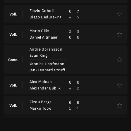
Flavio Cobolli
6
7
Voll.
4
5
Diego Dedura-Palomero
Marin Cilic
2
3
Voll.
6
6
Daniel Altmaier
Andre Göransson
Evan King
Canc.
Yannick Hanfmann
Jan-Lennard Struff
Alex Molcan
6
6
Voll.
4
2
Alexander Bublik
Zizou Bergs
6
6
Voll.
1
4
Marko Topo
Ben Shelton
7
7
3
10
Ryan Seggerman
Voll.