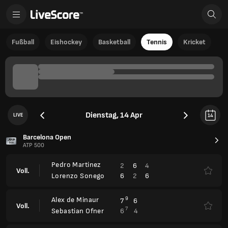
Fußball
Eishockey
Basketball
Tennis
Kricket
Dienstag, 14 Apr
LIVE
14
Barcelona Open
ATP 500
Pedro Martinez
2
6
4
Voll.
6
2
6
Lorenzo Sonego
Alex de Minaur
9
7
6
Voll.
7
6
4
Sebastian Ofner