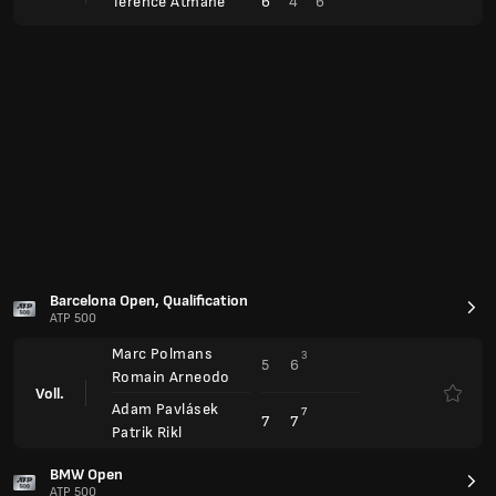
6
4
6
Terence Atmane
Barcelona Open, Qualification
ATP 500
Marc Polmans
3
5
6
Romain Arneodo
Voll.
Adam Pavlásek
7
7
7
Patrik Rikl
BMW Open
ATP 500