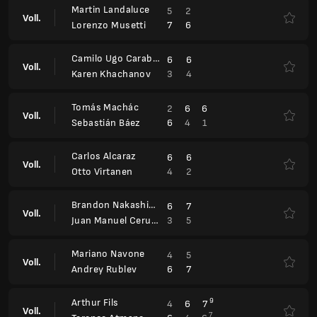
Martin Landaluce
5
2
Voll.
7
6
Lorenzo Musetti
Camilo Ugo Carabelli
6
6
Voll.
3
4
Karen Khachanov
Tomás Machác
2
6
6
Voll.
6
4
1
Sebastián Báez
Carlos Alcaraz
6
6
Voll.
4
2
Otto Virtanen
Brandon Nakashima
6
7
Voll.
3
5
Juan Manuel Cerundolo
Mariano Navone
4
5
Voll.
6
7
Andrey Rublev
Arthur Fils
9
4
6
7
Voll.
7