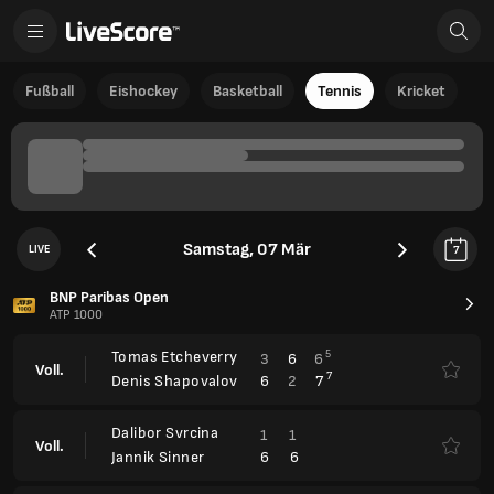
Fußball
Eishockey
Basketball
Tennis
Kricket
Samstag, 07 Mär
LIVE
7
BNP Paribas Open
ATP 1000
Tomas Etcheverry
5
3
6
6
Voll.
7
6
2
7
Denis Shapovalov
Dalibor Svrcina
1
1
Voll.
6
6
Jannik Sinner