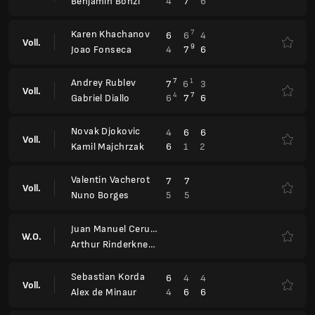
4
7
6
Benjamin Bonzi
Karen Khachanov
7
6
6
4
Voll.
9
4
7
6
Joao Fonseca
Andrey Rublev
7
1
7
6
3
Voll.
4
7
6
7
6
Gabriel Diallo
Novak Djokovic
4
6
6
Voll.
6
1
2
Kamil Majchrzak
Valentin Vacherot
7
7
Voll.
5
5
Nuno Borges
Juan Manuel Cerundolo
W.O.
Arthur Rinderknech
Sebastian Korda
6
4
4
Voll.
4
6
6
Alex de Minaur