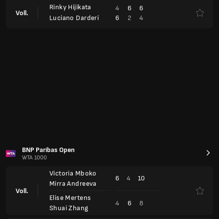
Rinky Hijikata
4
6
6
Voll.
6
2
4
Luciano Darderi
BNP Paribas Open
WTA 1000
Victoria Mboko
6
4
10
Mirra Andreeva
Voll.
Elise Mertens
4
6
8
Shuai Zhang