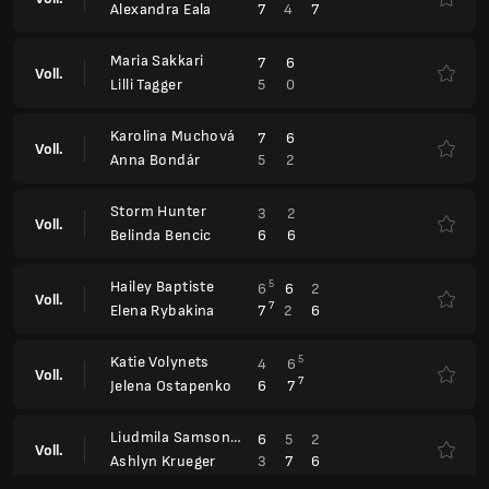
7
4
7
Alexandra Eala
Maria Sakkari
7
6
Voll.
5
0
Lilli Tagger
Karolina Muchová
7
6
Voll.
5
2
Anna Bondár
Storm Hunter
3
2
Voll.
6
6
Belinda Bencic
Hailey Baptiste
5
6
6
2
Voll.
7
7
2
6
Elena Rybakina
Katie Volynets
5
4
6
Voll.
7
6
7
Jelena Ostapenko
Liudmila Samsonova
6
5
2
Voll.
3
7
6
Ashlyn Krueger