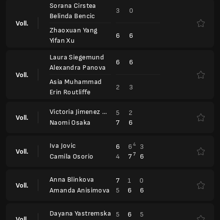
Sorana Cirstea
3
0
Belinda Bencic
Voll.
Zhaoxuan Yang
6
6
Yifan Xu
Laura Siegemund
6
6
Alexandra Panova
Voll.
Asia Muhammad
2
3
Erin Routliffe
Victoria Jimenez Kasintseva
5
2
Voll.
7
6
Naomi Osaka
Iva Jovic
4
6
6
3
Voll.
7
4
7
6
Camila Osorio
Anna Blinkova
7
1
0
Voll.
5
6
6
Amanda Anisimova
Dayana Yastremska
5
6
5
Voll.