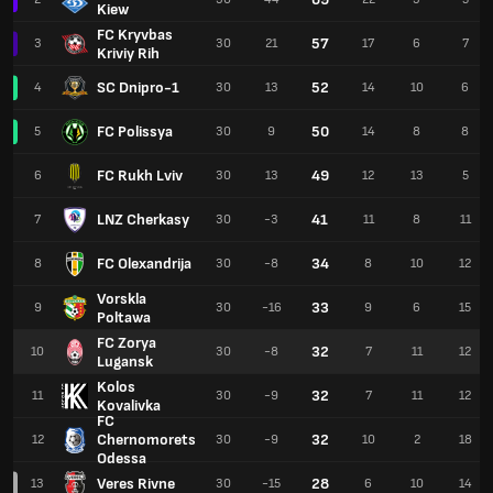
Kiew
FC Kryvbas
57
3
30
21
17
6
7
Kriviy Rih
SC Dnipro-1
52
4
30
13
14
10
6
FC Polissya
50
5
30
9
14
8
8
FC Rukh Lviv
49
6
30
13
12
13
5
LNZ Cherkasy
41
7
30
-3
11
8
11
FC Olexandrija
34
8
30
-8
8
10
12
Vorskla
33
9
30
-16
9
6
15
Poltawa
FC Zorya
32
10
30
-8
7
11
12
Lugansk
Kolos
32
11
30
-9
7
11
12
Kovalivka
FC
Chernomorets
32
12
30
-9
10
2
18
Odessa
Veres Rivne
28
13
30
-15
6
10
14