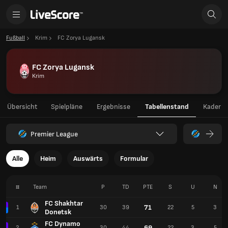
Fußball
Krim
FC Zorya Lugansk
FC Zorya Lugansk
Krim
Übersicht
Spielpläne
Ergebnisse
Tabellenstand
Kader
Premier League
Alle
Heim
Auswärts
Formular
#
Team
P
TD
PTE
S
U
N
FC Shakhtar
71
1
30
39
22
5
3
Donetsk
FC Dynamo
69
2
30
44
22
3
5