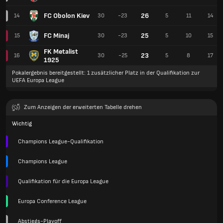
FC Obolon Kiev
26
14
30
-23
5
11
14
FC Minaj
25
15
30
-23
5
10
15
FK Metalist
23
16
30
-25
5
8
17
1925
Pokalergebnis bereitgestellt: 1 zusätzlicher Platz in der Qualifikation zur
UEFA Europa League
Zum Anzeigen der erweiterten Tabelle drehen
Wichtig
Champions League-Qualifikation
Champions League
Qualifikation für die Europa League
Europa Conference League
Abstiegs-Playoff