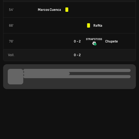
54'
Marcos Cuenca
66'
Rafita
STRAFSTOSS
76'
0 - 2
Chupete
Voll.
0
-
2