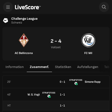
Challenge League
Schweiz
2 - 4
Vollzeit
AC Bellinzona
FC Wil
Information
Zusammenf.
Statistiken
Aufstellungen
Tabel
STRAFSTOSS
25'
0 - 1
Simone Rapp
STRAFSTOSS
45'
W. G. Vogt
1 - 1
HT
1
-
1