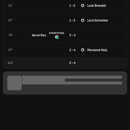
52'
1 - 2
Luuk Breedijk
67'
1 - 3
Loris Schreiber
STRAFSTOSS
79'
Aaron Rey
2 - 3
87'
2 - 4
Marwane Hajij
Voll.
2
-
4