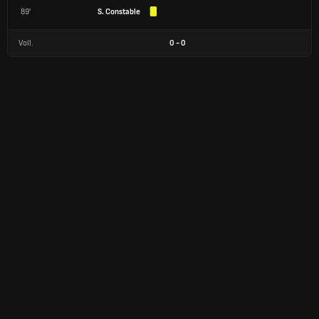
89'
S. Constable
Voll.
0
-
0