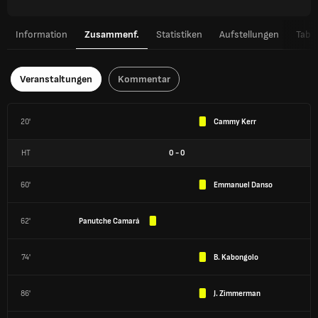
Information
Zusammenf.
Statistiken
Aufstellungen
Tabel
Veranstaltungen
Kommentar
20'
Cammy Kerr
HT
0
-
0
60'
Emmanuel Danso
62'
Panutche Camará
74'
B. Kabongolo
86'
J. Zimmerman