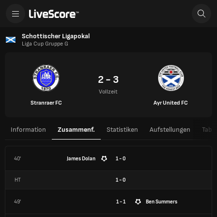
Schottischer Ligapokal
Liga Cup Gruppe G
2 - 3
Vollzeit
Stranraer FC
Ayr United FC
Information
Zusammenf.
Statistiken
Aufstellungen
Tabel
40'
James Dolan
1 - 0
HT
1
-
0
49'
1 - 1
Ben Summers