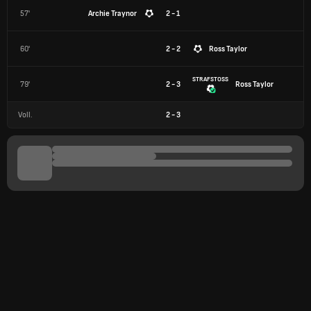
57'
Archie Traynor
2 - 1
60'
2 - 2
Ross Taylor
STRAFSTOSS
79'
2 - 3
Ross Taylor
Voll.
2
-
3