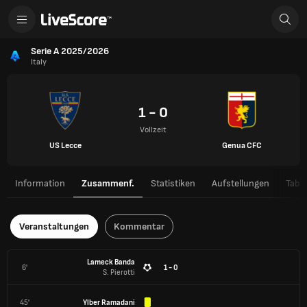
Serie A 2025/2026
Italy
1 - 0
Vollzeit
US Lecce
Genua CFC
Information
Zusammenf.
Statistiken
Aufstellungen
Tabel
Veranstaltungen
Kommentar
Lameck Banda
6'
1 - 0
S. Pierotti
45'
Ylber Ramadani