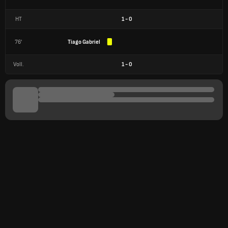
HT
1
-
0
76'
Tiago Gabriel
Voll.
1
-
0