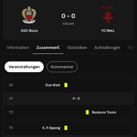
0 - 0
Vollzeit
OGC Nizza
FC Metz
Information
Zusammenf.
Statistiken
Aufstellungen
Tabel
Veranstaltungen
Kommentar
35'
Elye Wahi
HT
0
-
0
73'
Boubacar Traore
75'
K. P. Oppong