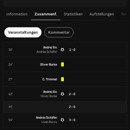
Information
Zusammenf.
Statistiken
Aufstellungen
Tabel
Veranstaltungen
Kommentar
Andrej Ilic
10'
1 - 0
András Schäfer
24'
Oliver Burke
27'
C. Trimmel
Andrej Ilic
42'
2 - 0
Oliver Burke
HT
2
-
0
András Schäfer
54'
3 - 0
Livan Burcu