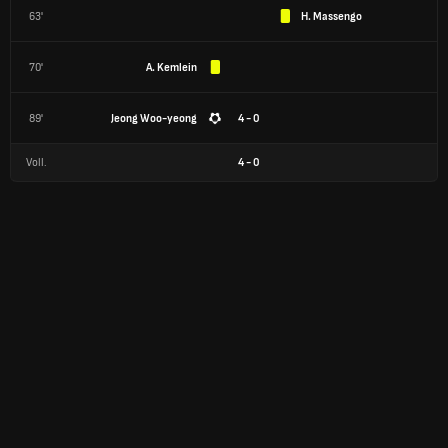
63'
H. Massengo
70'
A. Kemlein
89'
Jeong Woo-yeong
4 - 0
Voll.
4
-
0