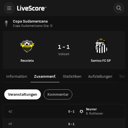
Copa Sudamericana
Copa Sudamericana Grp. D
1 - 1
Vollzeit
Recoleta
Santos FC SP
Information
Zusammenf.
Statistiken
Aufstellungen
Tabel
Veranstaltungen
Kommentar
Neymar
41'
0 - 1
B. Rollheiser
HT
0
-
1