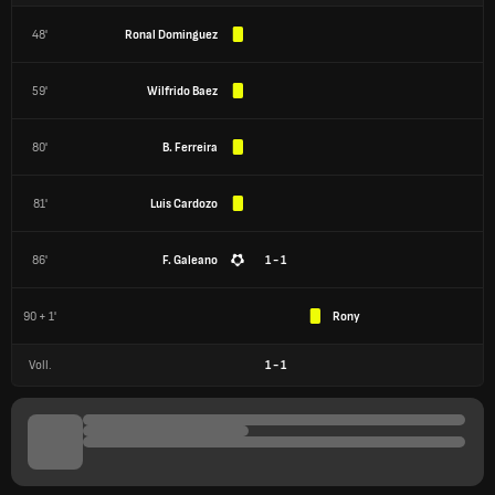
48'
Ronal Dominguez
59'
Wilfrido Baez
80'
B. Ferreira
81'
Luis Cardozo
86'
F. Galeano
1 - 1
90 + 1'
Rony
Voll.
1
-
1