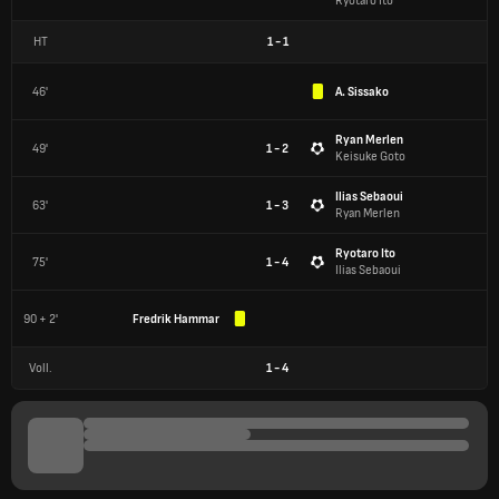
Ryotaro Ito
HT
1
-
1
46'
A. Sissako
Ryan Merlen
49'
1 - 2
Keisuke Goto
Ilias Sebaoui
63'
1 - 3
Ryan Merlen
Ryotaro Ito
75'
1 - 4
Ilias Sebaoui
90 + 2'
Fredrik Hammar
Voll.
1
-
4