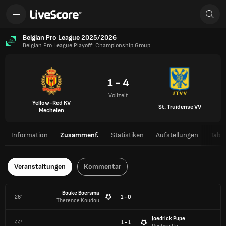
Belgian Pro League 2025/2026
Belgian Pro League Playoff: Championship Group
1 - 4
Vollzeit
Yellow-Red KV
St. Truidense VV
Mechelen
Information
Zusammenf.
Statistiken
Aufstellungen
Tabel
Veranstaltungen
Kommentar
Bouke Boersma
26'
1 - 0
Therence Koudou
Joedrick Pupe
44'
1 - 1