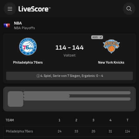
NBA
NBA Playoffs
AGG
114 - 144
Vollzeit
Philadelphia 76ers
New York Knicks
4.
Spiel, Serie von
7
Siegen, Ergebnis:
0
-
4
TEAM
1
2
3
4
T
Philadelphia 76ers
24
33
26
31
114
New York Knicks
43
38
41
22
144
SPIELINFORMATIONEN
10 Mai 2026
Wells Fargo Center (Philadelphia)
19,746