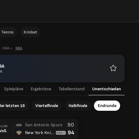
Tennis
Kricket
USA
NBA
BA
A
Favoriten
Spielpläne
Ergebnisse
Tabellenstand
Unentschieden
er letzten 16
Viertelfinale
Halbfinale
Endrunde
90
San Antonio Spurs
14 JUN
Voll.
94
New York Knicks