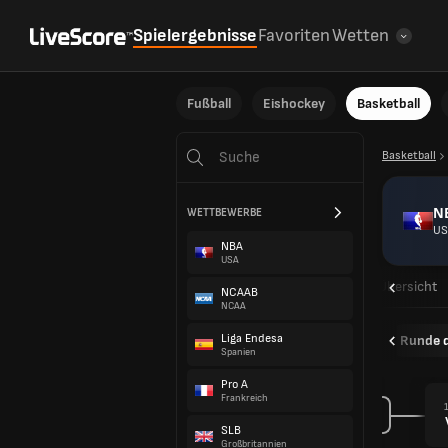
Spielergebnisse
Favoriten
Wetten
Fußball
Eishockey
Basketball
Basketball
N
WETTBEWERBE
US
NBA
USA
Übersicht
NCAAB
NCAA
Liga Endesa
Runde d
Spanien
Pro A
Frankreich
SLB
Großbritannien