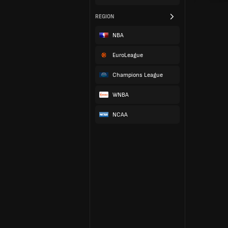
REGION
NBA
EuroLeague
Champions League
WNBA
NCAA