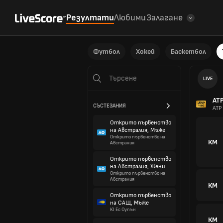
Резултати
Любими
Залагане
Футбол
Хокей
Баскетбол
LIVE
AT
СЪСТЕЗАНИЯ
ATP
Открито първенство
на Австралия, Мъже
Открито първенство на
КМ
Австралия
Открито първенство
на Австралия, Жени
Открито първенство на
Австралия
КМ
Открито първенство
на САЩ, Мъже
Ю Ес Оупън
КМ