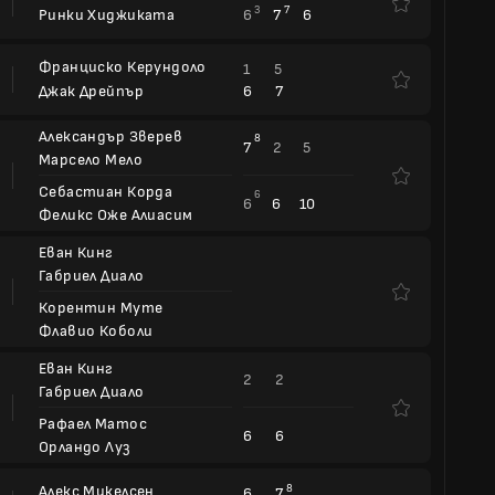
3
7
6
7
6
Ринки Хиджиката
Франциско Керундоло
1
5
6
7
Джак Дрейпър
Александър Зверев
8
7
2
5
Марсело Мело
Себастиан Корда
6
6
6
10
Феликс Оже Алиасим
Еван Кинг
Габриел Диало
Корентин Муте
Флавио Коболи
Еван Кинг
2
2
Габриел Диало
Рафаел Матос
6
6
Орландо Луз
Алекс Микелсен
8
6
7