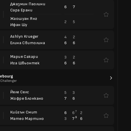
Джазмин Паолини
6
7
Сара Ерани
Жаошуан Янг
2
5
Ифан Шу
Ashlyn Krueger
4
2
6
6
Елина Свитолина
Мария Сакари
3
2
6
6
Ига Швьонтек
erbourg
 Challenger
Йеле Селс
5
3
7
6
Жофре Блонкано
Кийгън Смит
7
6
6
2
9
3
7
6
Матео Мартино