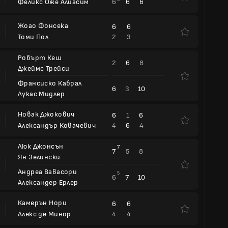
6
6
6
Феликс Оже Алиасим
Жоао Фонсека
6
6
2
3
Томи Пол
Робърт Кеш
2
6
8
Джеймс Трейси
Франсиско Кабрал
6
3
10
Лукас Мидлер
Новак Джокович
6
1
6
4
6
4
Александър Ковачевич
Люк Джонсън
7
7
5
8
Ян Зелински
Андреа Вавасори
5
6
7
10
Александер Ерлер
Камерън Нори
6
6
4
4
Алекс де Минор