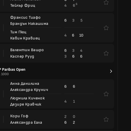
6
4
6
Тейлър Фриц
Франсис Тиафо
6
3
5
Брандън Накашима
Тим Пюц
4
6
10
Кевин Кравиец
Валентин Вашро
6
3
4
3
6
6
Каспер Рууд
 Paribas Open
 1000
Анна Данилина
6
6
Александра Крунич
Людмила Киченок
4
1
Дезире Кравчик
Кори Гоф
2
0
6
2
Александра Еала