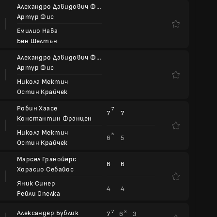
Алехандро Давидович Фокина
Артур Фис
Емилио Нава
Бен Шелтън
Алехандро Давидович Фокина
Артур Фис
Никола Мектич
Остин Крайчек
Робин Хаасе
7
7
7
Константин Францен
Никола Мектич
5
6
5
Остин Крайчек
Марсел Гранойерс
6
6
Хорасио Себайос
Яник Синер
4
4
Рейли Опелка
Александер Бублик
7
3
7
6
3