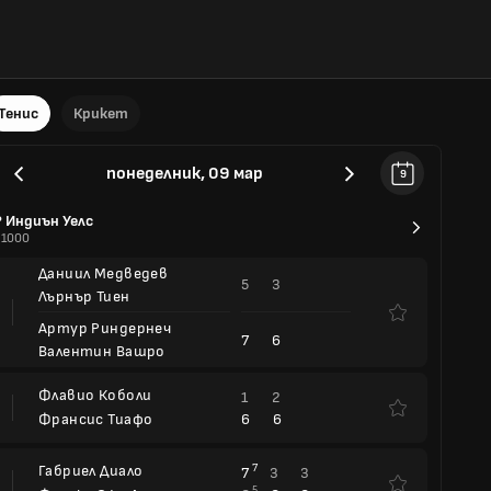
Тенис
Крикет
понеделник, 09 мар
9
P Индиън Уелс
 1000
Даниил Медведев
5
3
Лърнър Тиен
Артур Риндернеч
7
6
Валентин Вашро
Флавио Коболи
1
2
6
6
Франсис Тиафо
Габриел Диало
7
7
3
3
5