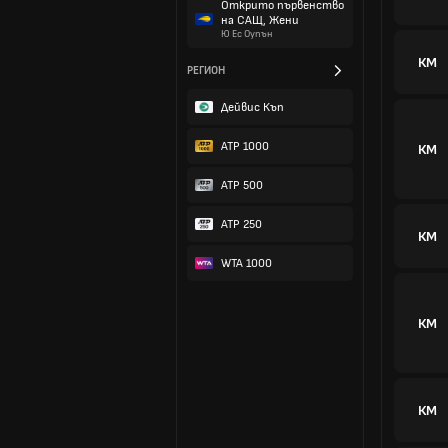
Открито първенство
на САЩ, Жени
Ю Ес Оупън
КМ
РЕГИОН
Дейвис Къп
ATP 1000
КМ
ATP 500
ATP 250
КМ
WTA 1000
КМ
КМ