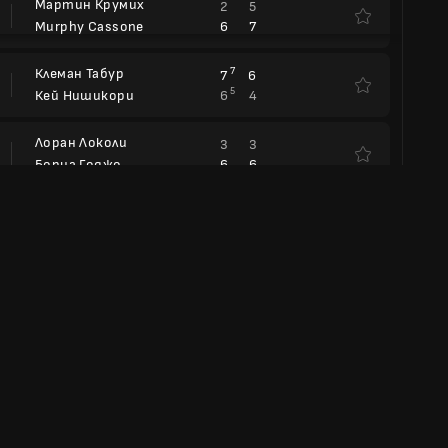
Мартин Крумих
2
5
6
7
Murphy Cassone
Клеман Табур
7
7
6
5
6
4
Кей Нишикори
Лоран Локоли
3
3
6
6
Борна Годжо
sonissos 2
 Challenger
Pavlos Tsitsipas
4
6
3
7
7
6
Пол Джъб
Лоренцо Густино
5
6
6
6
7
7
4
3
Виктор Дурасович
Henry Bernet
3
4
6
6
Стефан Достанич