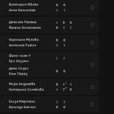
Виктория Мбоко
6
6
4
1
Анна Калинская
Джесика Пегюла
4
6
6
6
3
2
Йелена Остапенко
Каролина Мухова
6
6
0
3
Антония Ружич
Фанг-сиен У
1
2
Ери Хозуми
Деми Схурс
6
6
Елън Перез
Мира Андреева
5
6
6
3
7
4
7
6
Катерина Синякова
Елизе Мертенс
2
3
6
6
Белинда Бенчич