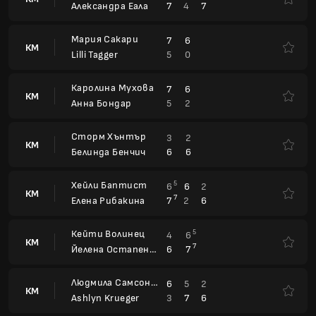
Кейти Волинец
5
4
6
КМ
7
6
7
Йелена Остапенко
Людмила Самсонова
6
5
2
КМ
3
7
6
Ashlyn Krueger
Сонай Картал
7
6
3
7
КМ
2
1
6
6
Ема Наваро
Кейла Дей
2
0
6
КМ
7
6
7
Ига Швьонтек
Магда Линет
4
5
Варвара Грачева
КМ
Деми Схурс
6
7
Елън Перез
Сторм Хънтър
Мая Джойнт
Отм.
Деми Схурс