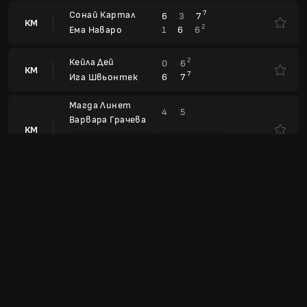
Елън Перез
Мира Андреева
6
6
КМ
0
0
Solana Sierra
Катерина Синякова
7
5
6
7
КМ
1
7
4
6
Лейла Фернандес