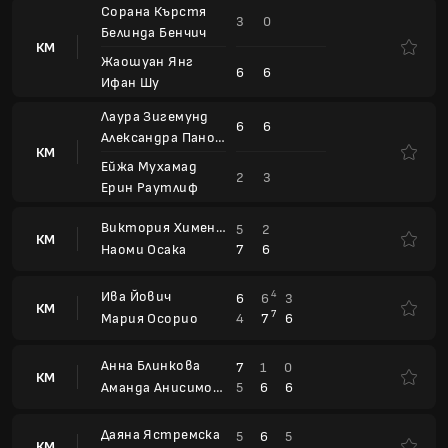
Анна Блинкова
7
1
0
КМ
5
6
6
Аманда Анисимова
Даяна Ястремска
5
6
5
КМ
7
4
7
Александра Еала
Мария Сакари
7
6
КМ
5
0
Lilli Tagger
Каролина Мухова
7
6
КМ
5
2
Анна Бондар
Сторм Хънтър
3
2
КМ
6
6
Белинда Бенчич
Хейли Баптист
5
6
6
2
КМ
7
7
2
6
Елена Рибакина