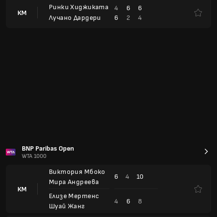
Виктория Мбоко
6
4
10
Мира Андреева
КМ
Елизе Мертенс
4
6
8
Шуай Жанг
Сорана Кърстя
3
0
Белинда Бенчич
КМ
Жаошуан Янг
6
6
Ифан Шу
Лаура Зигемунд
6
6
Александра Панова
КМ
Ейжа Мухамaд
2
3
Ерин Раутлиф
Виктория Хименес Касинцева
5
2
КМ
7
6
Наоми Осака
Ива Йович
4
6
6
3
КМ
7
4
7
6
Мария Осорио