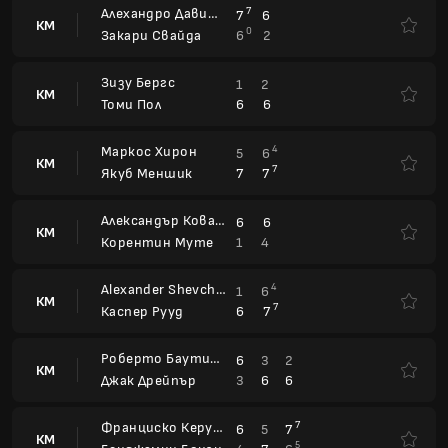
6
6
Томи Пол
Маркос Хирон
4
5
6
КМ
7
7
7
Якуб Меншик
Александър Ковачевич
6
6
КМ
1
4
Корентин Муте
Alexander Shevchenko
4
1
6
КМ
7
6
7
Каспер Рууд
Роберто Баутиста Агут
6
3
2
КМ
3
6
6
Джак Дрейпър
Франциско Керундоло
7
6
5
7
КМ
5
4
7
6
Бенджамин Бонзи
Карен Качанов
7
6
6
4
КМ
9
4
7
6
Жоао Фонсека