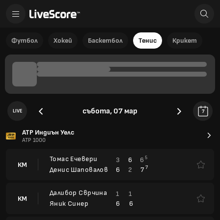
Футбол
Хокей
Баскетбол
Тенис
Крикет
събота, 07 мар
LIVE
7
ATP Индиън Уелс
ATP 1000
Томас Ечевери
5
3
6
6
КМ
7
6
2
7
Денис Шаповалов
Далибор Сврчина
1
1
КМ
6
6
Яник Синер
Алехандро Давидович Фокина
7
7
6
КМ
0
6
2
Закари Свайда
Зизу Бергс
1
2
КМ