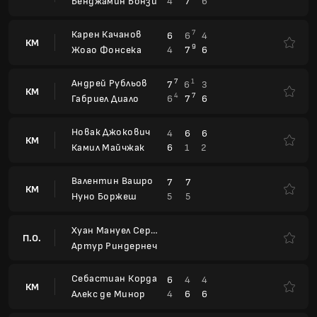
Андрей Рубльов
7
1
7
6
3
КМ
4
7
6
7
6
Габриел Диало
Новак Джокович
4
6
6
КМ
6
1
2
Камил Майчжак
Валентин Вашро
7
7
КМ
5
5
Нуно Боржеш
Хуан Мануел Серундоло
П.О.
Артур Риндернеч
Себастиан Корда
6
4
4
КМ
4
6
6
Алекс де Минор
Ринки Хиджиката
4
6
6
КМ
6
2
4
Лучано Дардери
BNP Paribas Open
WTA 1000