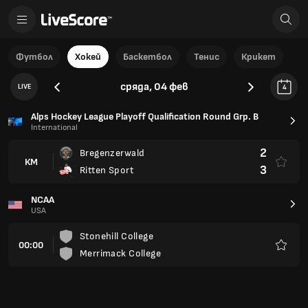
Футбол
Хокей
Баскетбол
Тенис
Крикет
сряда, 04 фев
LIVE
4
Alps Hockey League Playoff Qualification Round Grp. B
International
2
Bregenzerwald
КМ
3
Ritten Sport
NCAA
USA
Stonehill College
00:00
Merrimack College
Любим