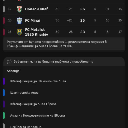
Оболон Киев
26
14
30
-23
5
11
14
FC Minaj
25
15
30
-23
5
10
15
FC Metalist
23
16
30
-25
5
8
17
1925 Kharkiv
Резултат от купата предоставени 1 допълнителна позиция в
квалификациите за Лига Европа на УЕФА
Завъртете, за да видите таблица с подробности
Легенда
Квалификация за Шампионска Лига
Шампионска Лига
Квалификация за Лига Европа
Лига на Конференциите на Европа
Плейоф за изпадане