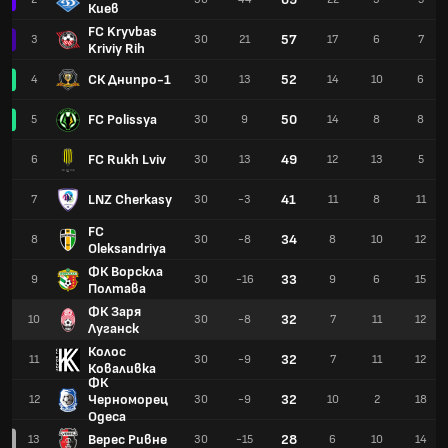
Киев
FC Kryvbas
57
3
30
21
17
6
7
Kriviy Rih
СК Днипро-1
52
4
30
13
14
10
6
FC Polissya
50
5
30
9
14
8
8
FC Rukh Lviv
49
6
30
13
12
13
5
LNZ Cherkasy
41
7
30
-3
11
8
11
FC
34
8
30
-8
8
10
12
Oleksandriya
ФК Ворскла
33
9
30
-16
9
6
15
Полтава
ФК Заря
32
10
30
-8
7
11
12
Луганск
Колос
32
11
30
-9
7
11
12
Коваливка
ФК
Черноморец
32
12
30
-9
10
2
18
Одеса
Верес Ривне
28
13
30
-15
6
10
14