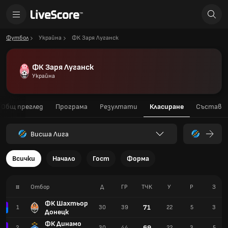
Футбол
Украйна
ФК Заря Луганск
ФК Заря Луганск
Украйна
Общ преглед
Програма
Резултати
Класиране
Състав
Висша Лига
Всички
Начало
Гост
Форма
#
Отбор
Д
ГР
TЧК
У
Р
З
ФК Шахтьор
71
1
30
39
22
5
3
Донецк
ФК Динамо
69
2
30
44
22
3
5