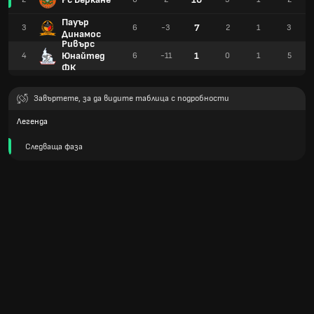
Пауър
7
3
6
-3
2
1
3
Динамос
Ривърс
Юнайтед
1
4
6
-11
0
1
5
ФК
Завъртете, за да видите таблица с подробности
Легенда
Следваща фаза