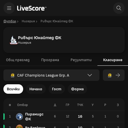
Футбол
Нигерия
Ривърс Юнайтед ФК
Ривърс Юнайтед ФК
Нигерия
Общ преглед
Програма
Резултати
Класиране
CAF Champions League Grp. A
Всички
Начало
Гост
Форма
#
Отбор
Д
ГР
TЧК
У
Р
З
Пирамидс
16
1
6
12
5
1
0
ФК
Рс Беркане
10
2
6
2
3
1
2