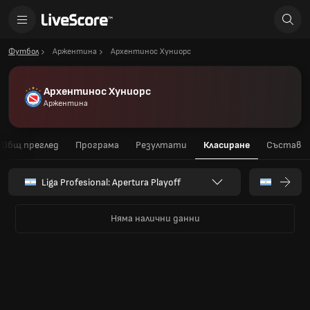
Футбол
Аржентина
Архентинос Хуниорс
Архентинос Хуниорс
Аржентина
Общ преглед
Програма
Резултати
Класиране
Състав
Liga Profesional: Apertura Playoff
Няма налични данни