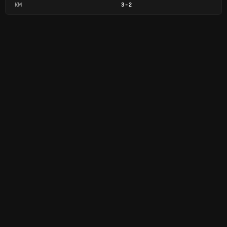
КМ
3
-
2