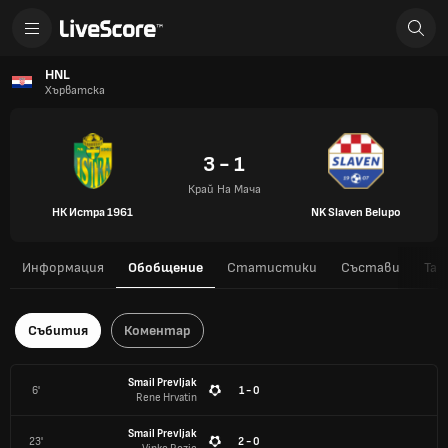
HNL
Хърватска
3 - 1
Край На Мача
НК Истра 1961
NK Slaven Belupo
Информация
Обобщение
Статистики
Състави
Таб
Събития
Коментар
Smail Prevljak
6'
1 - 0
Rene Hrvatin
Smail Prevljak
23'
2 - 0