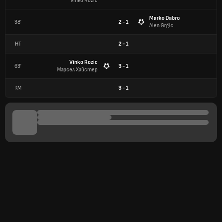
Vinko Rozic
Marko Dabro
38'
2 - 1
Alen Grgic
HT
2
-
1
Vinko Rozic
63'
3 - 1
Марсел Хайстер
КМ
3
-
1