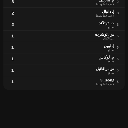
م. هارتيل
3
2
لاعب خط وسط
إ. دانيال
2
3
لاعب خط وسط
ت. توتلاند
2
3
مدافع
س. توشرت
1
5
إلى الأمام
إ. لوين
1
5
مدافع
م. لوكاس
1
5
مدافع
س. رافائيل
1
5
مدافع
S. Jeong
1
5
لاعب خط وسط