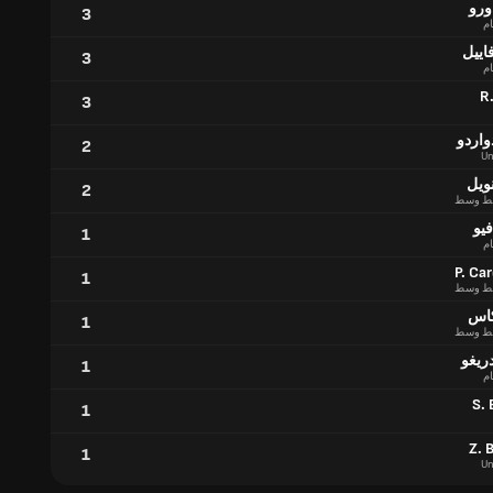
ورو
3
ام
اييل
3
ام
R.
3
واردو
2
U
نويل
2
ط وسط
فيو
1
ام
P. Ca
1
ط وسط
كاس
1
ط وسط
ريغو
1
ام
S. 
1
Z. B
1
U