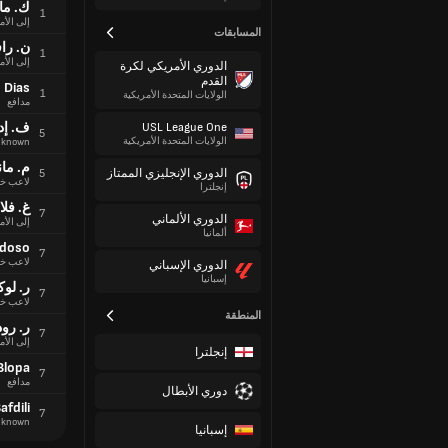
ك. ما
1
إلى الأم
المسابقات
ن. راف
1
إلى الأم
الدوري الأمريكي لكرة
القدم
 Dias
1
الولايات المتحدة الأمريكية
مدافع
ف. إد
USL League One
5
الولايات المتحدة الأمريكية
nknown
م. ما
الدوري الإنجليزي الممتاز
5
لاعب خ
إنجلترا
غ. فلا
7
الدوري الألماني
إلى الأم
ألمانيا
rdoso
7
لاعب خ
الدوري الإسباني
إسبانيا
ر. لو
7
لاعب خ
المنطقة
ر. رود
7
إلى الأم
إنجلترا
Blopa
7
مدافع
دوري الأبطال
afdili
7
nknown
إسبانيا