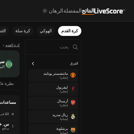
النتائج
المفضلة
الرهان
كرة القدم
الهوكي
كرة سلة
الت
كرة القدم
سپو
الفرق
الب
مانتشستر يونايتد
إنجلترا
نظرة عا
ليفربول
إنجلترا
أرسنال
مساعدات
إنجلترا
#
اللاعب
ريال مدريد
إسبانيا
س. خ
1
برشلونة
مدافع
إسبانيا