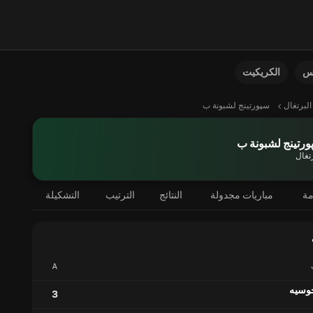
نس
الكريكيت
البرتغال
سپورتينج لشبونة ب
رتينج لشبونة ب
رتغال
مة
مباريات مجدولة
النتائج
الترتيب
التشكيلة
A
وسيه
3