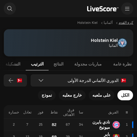
كرة القدم
ألمانيا
Holstein Kiel
Holstein Kiel
ألمانيا
نظرة عامة
مباريات مجدولة
النتائج
الترتيب
التشكيلة
الدوري الألماني الدرجة الأولى
الكل
على ملعبه
خارج معلبه
نموذج
فرق
#
الفريق
سا
نقاط
فوز
تعادل
خسارة
لـ
الأهداف
نادي بايرن
82
99
2
7
25
67
34
1
ميونيخ
باير
69
72
3
12
19
29
34
2