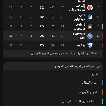
برلين
إف سي
32
28
18
8
8
-13
34
14
سانت باولي
نادي
32
46
16
11
7
-22
34
15
هوفنهايم
1. نادي
29
37
21
5
8
-27
34
16
هايدنهايم
Holstein
25
49
21
7
6
-31
34
17
Kiel
بوخوم
25
33
21
7
6
-34
34
18
نتيجة الكأس [الإجراء] مركز إضافي واحد في الدوري الأوروبي
قم بالتدوير لعرض الجدول الموسع
المفتاح
دوري الأبطال
الدوري الأوروبي
تصفيات دوري المؤتمر الأوروبي