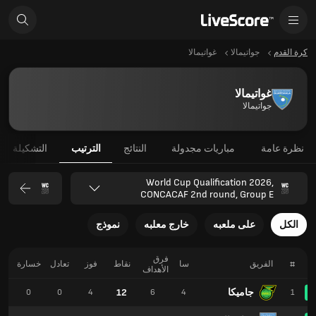
كرة القدم
جواتيمالا
غواتيمالا
غواتيمالا
جواتيمالا
نظرة عامة
مباريات مجدولة
النتائج
الترتيب
التشكيلة
World Cup Qualification 2026,
CONCACAF 2nd round, Group E
الكل
على ملعبه
خارج معلبه
نموذج
فرق
#
الفريق
سا
نقاط
فوز
تعادل
خسارة
ل
الأهداف
جاميكا
12
8
0
0
4
6
4
1