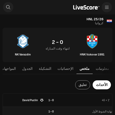
HNL 25/26
كرواتيا
0 - 2
انتهاء وقت المباراة
NK Varazdin
HNK Vukovar 1991
معلومات
ملخص
الإحصائيات
التشكيلة
الجدول
المواجهات 
الأحداث
تعليق
David Puclin
0 - 1
45 + 1'
نهاية الشوط الأول
0
-
1