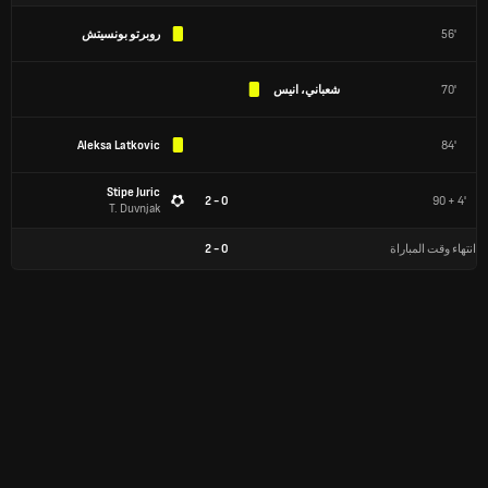
56'
روبرتو بونسيتش
70'
شعباني، انيس
Aleksa Latkovic
84'
Stipe Juric
0 - 2
90 + 4'
T. Duvnjak
انتهاء وقت المباراة
0
-
2